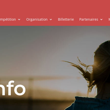
mpétition
Organisation
Billetterie
Partenaires
nfo