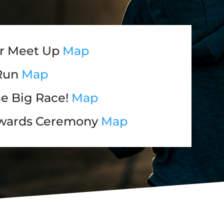
er Meet Up
Map
 Run
Map
he Big Race!
Map
Awards Ceremony
Map