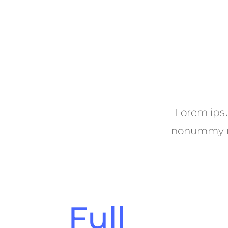
Lorem ipsu
nonummy ni
Full