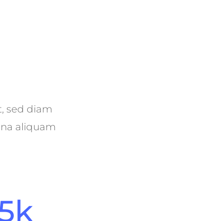
t, sed diam
gna aliquam
5k