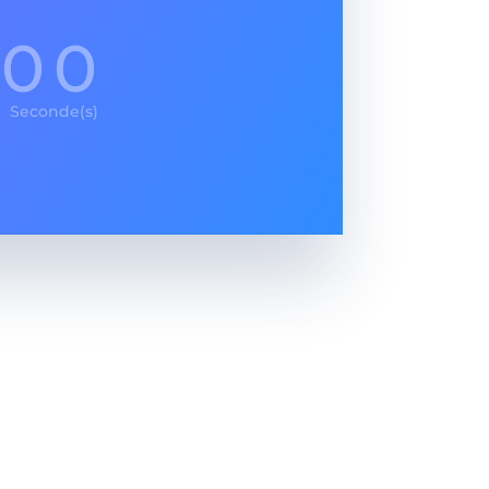
00
Seconde(s)