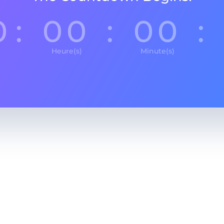
0
:
00
:
00
:
Heure(s)
Minute(s)