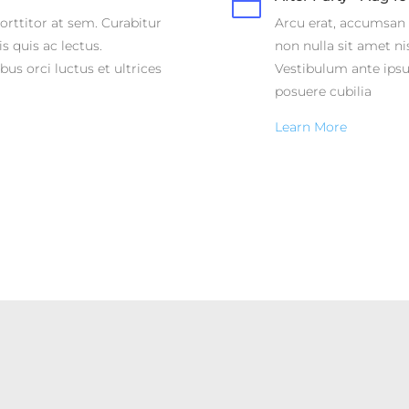

orttitor at sem. Curabitur
Arcu erat, accumsan i
s quis ac lectus.
non nulla sit amet ni
us orci luctus et ultrices
Vestibulum ante ipsum
posuere cubilia
Learn More