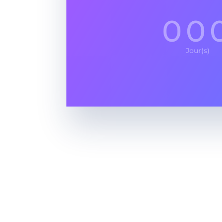
00
Jour(s)