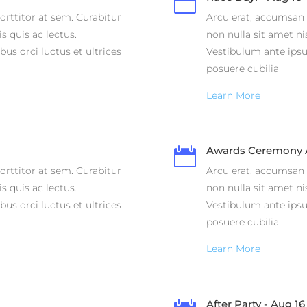

orttitor at sem. Curabitur
Arcu erat, accumsan i
s quis ac lectus.
non nulla sit amet ni
us orci luctus et ultrices
Vestibulum ante ipsum
posuere cubilia
Learn More
Awards Ceremony A

orttitor at sem. Curabitur
Arcu erat, accumsan i
s quis ac lectus.
non nulla sit amet ni
us orci luctus et ultrices
Vestibulum ante ipsum
posuere cubilia
Learn More
After Party - Aug 16