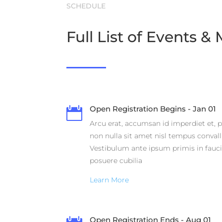
SCHEDULE
Full List of Events &
Open Registration Begins - Jan 01

Arcu erat, accumsan id imperdiet et, p
non nulla sit amet nisl tempus convalli
Vestibulum ante ipsum primis in faucib
posuere cubilia
Learn More
Open Registration Ends - Aug 01