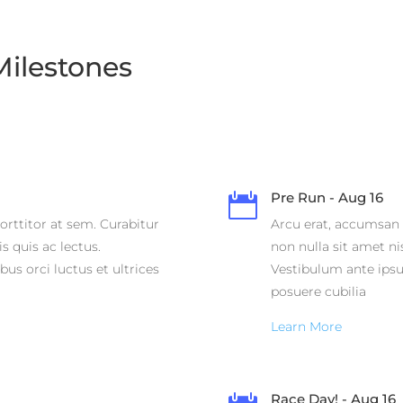
 Milestones
Pre Run - Aug 16

orttitor at sem. Curabitur
Arcu erat, accumsan i
s quis ac lectus.
non nulla sit amet ni
us orci luctus et ultrices
Vestibulum ante ipsum
posuere cubilia
Learn More
Race Day! - Aug 16