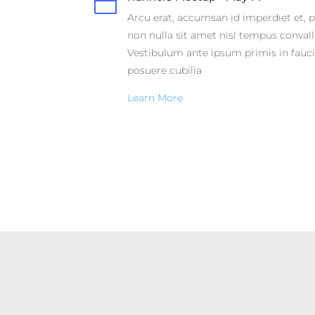

Arcu erat, accumsan id imperdiet et, p
non nulla sit amet nisl tempus convalli
Vestibulum ante ipsum primis in faucib
posuere cubilia
Learn More