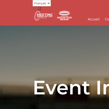
by
Accueil
Co
Event I